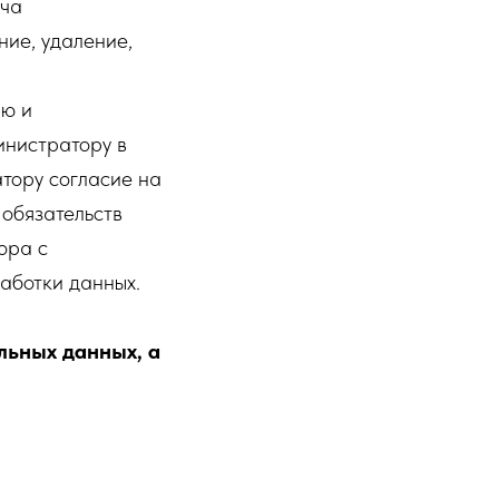
ача
ние, удаление,
ию и
инистратору в
атору согласие на
 обязательств
ора с
аботки данных.
льных данных, а