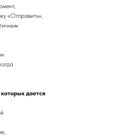
омент,
пку «Отправить»,
огичным
ли
когда
 которых дается
ой
ие,