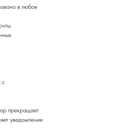
озвано в любое
очты.
нных
 с
тор прекращает
ляет уведомление