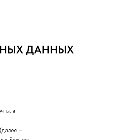
ЬНЫХ ДАННЫХ
чты, в
 (далее –
елю Божьеву