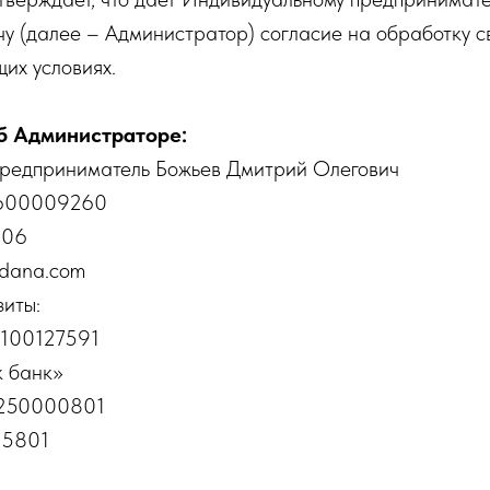
у (далее – Администратор) согласие на обработку с
их условиях.
б Администраторе:
редприниматель Божьев Дмитрий Олегович
600009260
006
-dana.com
зиты:
100127591
 банк»
5250000801
25801