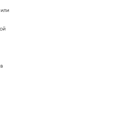
 или
ной
 в