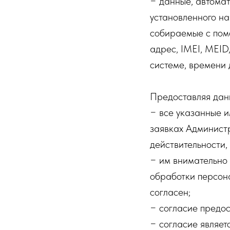
− данные, автома
установленного на
собираемые с пом
адрес, IMEI, MEID
системе, времени 
Предоставляя данн
− все указанные и
заявках Администр
действительности,
− им внимательно
обработки персона
согласен;
− согласие предос
− согласие являе