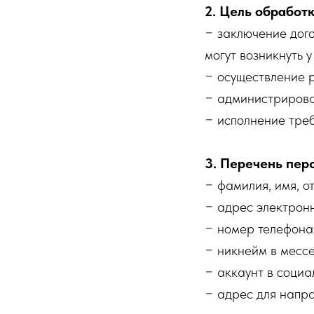
2. Цель обработ
− заключение дого
могут возникнуть 
− осуществление 
− администрирован
− исполнение тре
3. Перечень пер
− фамилия, имя, от
− адрес электронн
− номер телефона
− никнейм в месс
− аккаунт в социал
− адрес для напр